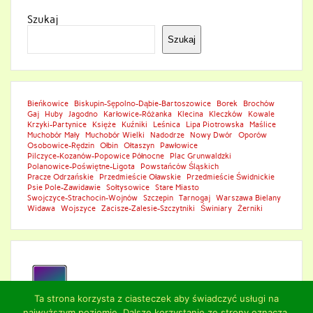
Szukaj
Szukaj
Bieńkowice
Biskupin-Sępolno-Dąbie-Bartoszowice
Borek
Brochów
Gaj
Huby
Jagodno
Karłowice-Różanka
Klecina
Kleczków
Kowale
Krzyki-Partynice
Księże
Kuźniki
Leśnica
Lipa Piotrowska
Maślice
Muchobór Mały
Muchobór Wielki
Nadodrze
Nowy Dwór
Oporów
Osobowice-Rędzin
Ołbin
Ołtaszyn
Pawłowice
Pilczyce-Kozanów-Popowice Północne
Plac Grunwaldzki
Polanowice-Poświętne-Ligota
Powstańców Śląskich
Pracze Odrzańskie
Przedmieście Oławskie
Przedmieście Świdnickie
Psie Pole-Zawidawie
Sołtysowice
Stare Miasto
Swojczyce-Strachocin-Wojnów
Szczepin
Tarnogaj
Warszawa Bielany
Widawa
Wojszyce
Zacisze-Zalesie-Szczytniki
Świniary
Żerniki
Ta strona korzysta z ciasteczek aby świadczyć usługi na
najwyższym poziomie. Dalsze korzystanie ze strony oznacza,