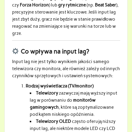
czy
Forza Horizon
) lub
gry rytmiczne
(np.
Beat Saber
),
precyzyjne sterowanie jest kluczowe. Jeśli input lag
jest zbyt duży, gracz nie będzie w stanie prawidłowo
reagować na zmieniające się warunki na torze lub w
grze.
Co wpływa na input lag?
Input lag nie jest tylko wynikiem jakości samego
telewizora czy monitora, ale również zależy od innych
czynników sprzętowych i ustawień systemowych:
Rodzaj wyświetlacza (TV/monitor)
Telewizory
zazwyczaj mają wyższy input
lag w porównaniu do
monitorów
gamingowych
, które są zoptymalizowane
pod kątem niskiego opóźnienia.
Telewizory OLED
często oferują niższy
input lag, ale niektóre modele LED czy LCD