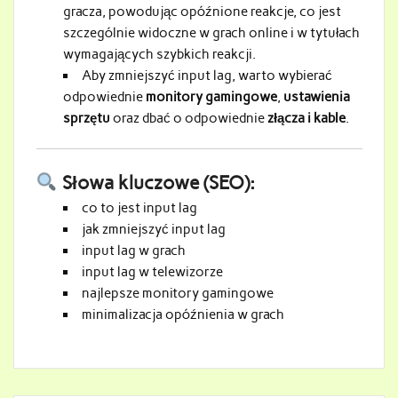
gracza, powodując opóźnione reakcje, co jest
szczególnie widoczne w grach online i w tytułach
wymagających szybkich reakcji.
Aby zmniejszyć input lag, warto wybierać
odpowiednie
monitory gamingowe
,
ustawienia
sprzętu
oraz dbać o odpowiednie
złącza i kable
.
Słowa kluczowe (SEO):
co to jest input lag
jak zmniejszyć input lag
input lag w grach
input lag w telewizorze
najlepsze monitory gamingowe
minimalizacja opóźnienia w grach