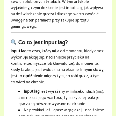
swoich ulubionych tytułach. W tym artykule
wyjaśnimy, czym dokładnie jest input lag, jak wpływa
na doświadczenie gracza i dlaczego warto zwrócić
uwagę na ten parametr przy zakupie sprzętu
gamingowego.
Co to jest input lag?
Input lag
to czas, który mija od momentu, kiedy gracz
wykonuje akcję (np. naciśnięcie przycisku na
kontrolerze, myszce lub klawiaturze), do momentu,
kiedy ta akcja jest widoczna na ekranie. Innymi słowy,
jest to
opóźnienie
między tym, co robi gracz, a tym,
co widzi na ekranie.
Input lag
jest wyrażany w milisekundach (ms),
a im niższa jego wartość, tym szybciej reakcje
gracza są odwzorowywane na ekranie.
Na przykład, jeśli grasz w grę akcji i naciśniesz