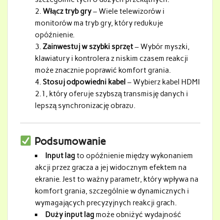
Włącz tryb gry
– Wiele telewizorów i
monitorów ma tryb gry, który redukuje
opóźnienie.
Zainwestuj w szybki sprzęt
– Wybór myszki,
klawiatury i kontrolera z niskim czasem reakcji
może znacznie poprawić komfort grania.
Stosuj odpowiedni kabel
– Wybierz kabel HDMI
2.1, który oferuje szybszą transmisję danych i
lepszą synchronizację obrazu.
Podsumowanie
Input lag
to opóźnienie między wykonaniem
akcji przez gracza a jej widocznym efektem na
ekranie. Jest to ważny parametr, który wpływa na
komfort grania, szczególnie w dynamicznych i
wymagających precyzyjnych reakcji grach.
Duży input lag
może obniżyć wydajność