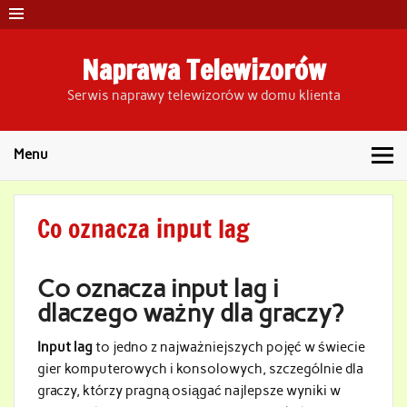
Skip
to
content
Naprawa Telewizorów
Serwis naprawy telewizorów w domu klienta
Menu
Co oznacza input lag
Co oznacza input lag i
dlaczego ważny dla graczy?
Input lag
to jedno z najważniejszych pojęć w świecie
gier komputerowych i konsolowych, szczególnie dla
graczy, którzy pragną osiągać najlepsze wyniki w