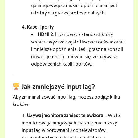
gamingowego z niskim opóźnieniem jest
istotny dla graczy profesjonalnych.
Kabel i porty
HDMI 2.1
to nowszy standard, który
wspiera wyższe częstotliwości odświeżania
i mniejsze opóźnienia. Jeśli grasz na konsoli
nowej generacji, upewnij się, że używasz
odpowiednich kabli i portów.
Jak zmniejszyć input lag?
Aby zminimalizować input lag, możesz podjąć kilka
kroków:
Używaj monitora zamiast telewizora
– Wiele
monitorów gamingowych ma znacznie niższy
input lag w porównaniu do telewizorów,
szczególnie tych o dużych przekątnych.