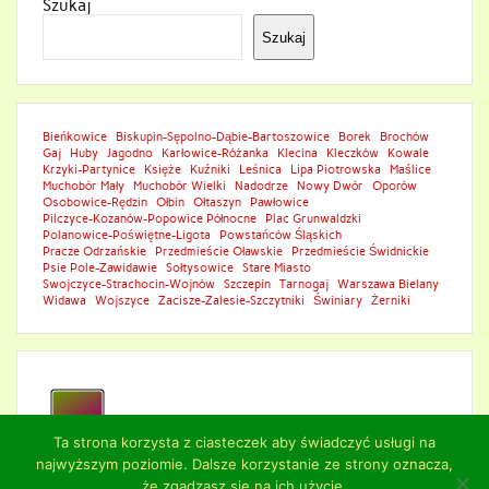
Szukaj
Szukaj
Bieńkowice
Biskupin-Sępolno-Dąbie-Bartoszowice
Borek
Brochów
Gaj
Huby
Jagodno
Karłowice-Różanka
Klecina
Kleczków
Kowale
Krzyki-Partynice
Księże
Kuźniki
Leśnica
Lipa Piotrowska
Maślice
Muchobór Mały
Muchobór Wielki
Nadodrze
Nowy Dwór
Oporów
Osobowice-Rędzin
Ołbin
Ołtaszyn
Pawłowice
Pilczyce-Kozanów-Popowice Północne
Plac Grunwaldzki
Polanowice-Poświętne-Ligota
Powstańców Śląskich
Pracze Odrzańskie
Przedmieście Oławskie
Przedmieście Świdnickie
Psie Pole-Zawidawie
Sołtysowice
Stare Miasto
Swojczyce-Strachocin-Wojnów
Szczepin
Tarnogaj
Warszawa Bielany
Widawa
Wojszyce
Zacisze-Zalesie-Szczytniki
Świniary
Żerniki
Ta strona korzysta z ciasteczek aby świadczyć usługi na
najwyższym poziomie. Dalsze korzystanie ze strony oznacza,
że zgadzasz się na ich użycie.