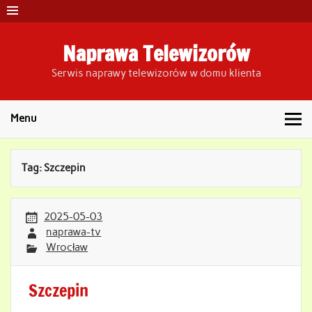
Skip
to
content
Naprawa Telewizorów
Serwis naprawy telewizorów w domu klienta
Menu
Tag:
Szczepin
2025-05-03
naprawa-tv
Wrocław
Szczepin