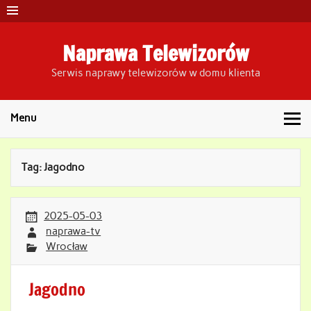
Skip
to
content
Naprawa Telewizorów
Serwis naprawy telewizorów w domu klienta
Menu
Tag:
Jagodno
2025-05-03
naprawa-tv
Wrocław
Jagodno