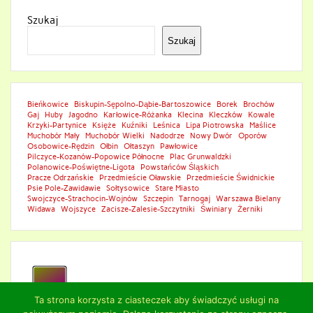
Szukaj
Szukaj
Bieńkowice
Biskupin-Sępolno-Dąbie-Bartoszowice
Borek
Brochów
Gaj
Huby
Jagodno
Karłowice-Różanka
Klecina
Kleczków
Kowale
Krzyki-Partynice
Księże
Kuźniki
Leśnica
Lipa Piotrowska
Maślice
Muchobór Mały
Muchobór Wielki
Nadodrze
Nowy Dwór
Oporów
Osobowice-Rędzin
Ołbin
Ołtaszyn
Pawłowice
Pilczyce-Kozanów-Popowice Północne
Plac Grunwaldzki
Polanowice-Poświętne-Ligota
Powstańców Śląskich
Pracze Odrzańskie
Przedmieście Oławskie
Przedmieście Świdnickie
Psie Pole-Zawidawie
Sołtysowice
Stare Miasto
Swojczyce-Strachocin-Wojnów
Szczepin
Tarnogaj
Warszawa Bielany
Widawa
Wojszyce
Zacisze-Zalesie-Szczytniki
Świniary
Żerniki
Ta strona korzysta z ciasteczek aby świadczyć usługi na