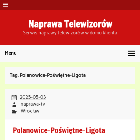
Skip
to
content
Naprawa Telewizorów
Serwis naprawy telewizorów w domu klienta
Menu
Tag:
Polanowice-Poświętne-Ligota
2025-05-03
naprawa-tv
Wrocław
Polanowice-Poświętne-Ligota