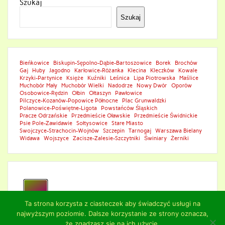
Szukaj
Szukaj
Bieńkowice
Biskupin-Sępolno-Dąbie-Bartoszowice
Borek
Brochów
Gaj
Huby
Jagodno
Karłowice-Różanka
Klecina
Kleczków
Kowale
Krzyki-Partynice
Księże
Kuźniki
Leśnica
Lipa Piotrowska
Maślice
Muchobór Mały
Muchobór Wielki
Nadodrze
Nowy Dwór
Oporów
Osobowice-Rędzin
Ołbin
Ołtaszyn
Pawłowice
Pilczyce-Kozanów-Popowice Północne
Plac Grunwaldzki
Polanowice-Poświętne-Ligota
Powstańców Śląskich
Pracze Odrzańskie
Przedmieście Oławskie
Przedmieście Świdnickie
Psie Pole-Zawidawie
Sołtysowice
Stare Miasto
Swojczyce-Strachocin-Wojnów
Szczepin
Tarnogaj
Warszawa Bielany
Widawa
Wojszyce
Zacisze-Zalesie-Szczytniki
Świniary
Żerniki
Ta strona korzysta z ciasteczek aby świadczyć usługi na
najwyższym poziomie. Dalsze korzystanie ze strony oznacza,
że zgadzasz się na ich użycie.