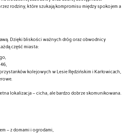
przez rodziny, które szukają kompromisu między spokojem a
dawą. Dzięki bliskości ważnych dróg oraz obwodnicy
każdą część miasta:
go,
246,
przystanków kolejowych w Lesie Rędzińskim i Karłowicach,
erowe.
tna lokalizacja – cicha, ale bardzo dobrze skomunikowana.
em – z domami i ogrodami,