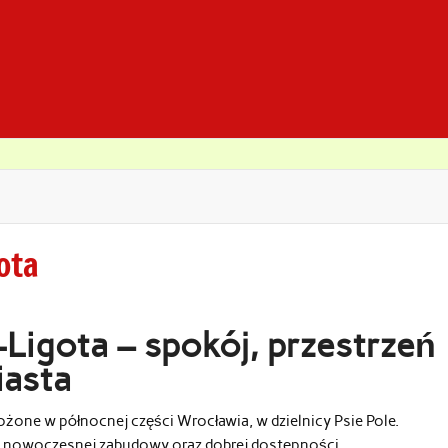
ota
Ligota – spokój, przestrzeń
iasta
łożone w północnej części Wrocławia, w dzielnicy Psie Pole.
u, nowoczesnej zabudowy oraz dobrej dostępności