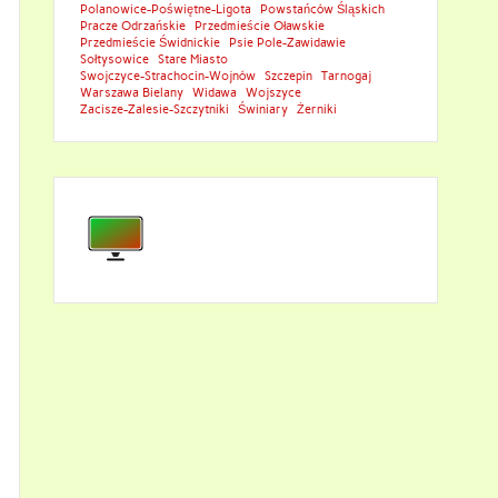
Polanowice-Poświętne-Ligota
Powstańców Śląskich
Pracze Odrzańskie
Przedmieście Oławskie
Przedmieście Świdnickie
Psie Pole-Zawidawie
Sołtysowice
Stare Miasto
Swojczyce-Strachocin-Wojnów
Szczepin
Tarnogaj
Warszawa Bielany
Widawa
Wojszyce
Zacisze-Zalesie-Szczytniki
Świniary
Żerniki