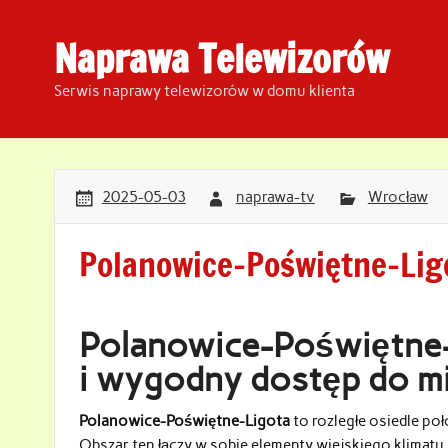
Skip
to
content
Naprawa Telewizorów
Serwis naprawy telewizorów w domu klienta
2025-05-03
naprawa-tv
Wrocław
Polanowice-Poświętne-Lig
Polanowice-Poświętne-
i wygodny dostęp do m
Polanowice-Poświętne-Ligota
to rozległe osiedle po
Obszar ten łączy w sobie elementy wiejskiego klimat