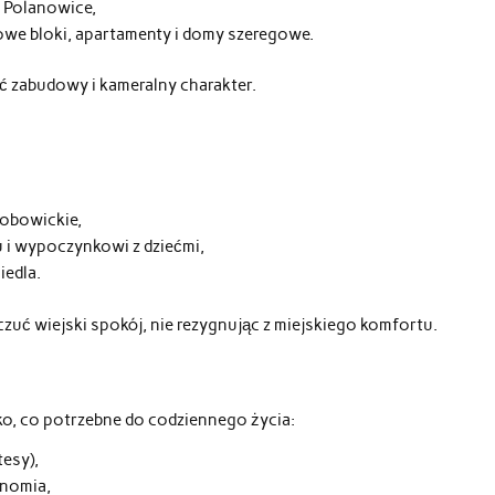
i Polanowice,
nowe bloki, apartamenty i domy szeregowe.
ć zabudowy i kameralny charakter.
sobowickie,
u i wypoczynkowi z dziećmi,
iedla.
zuć wiejski spokój, nie rezygnując z miejskiego komfortu.
ko, co potrzebne do codziennego życia:
tesy),
onomia,