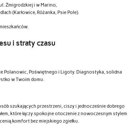
. Żmigrodzkiej i w Marino,
dlach (Karłowice, Różanka, Psie Pole).
j mieszkańców.
su i straty czasu
ie Polanowic, Poświętnego i Ligoty. Diagnostyka, solidna
zystko w Twoim domu.
 osób szukających przestrzeni, ciszy i jednocześnie dobrego
jałem, które łączy spokojne otoczenie z nowoczesnym stylem
 cenią komfort bez miejskiego zgiełku.