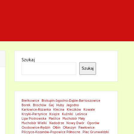
Szukaj
Szukaj
Bieńkowice
Biskupin-Sępolno-Dąbie-Bartoszowice
Borek
Brochów
Gaj
Huby
Jagodno
Karłowice-Różanka
Klecina
Kleczków
Kowale
Krzyki-Partynice
Księże
Kuźniki
Leśnica
Lipa Piotrowska
Maślice
Muchobór Mały
Muchobór Wielki
Nadodrze
Nowy Dwór
Oporów
Osobowice-Rędzin
Ołbin
Ołtaszyn
Pawłowice
Pilczyce-Kozanów-Popowice Północne
Plac Grunwaldzki