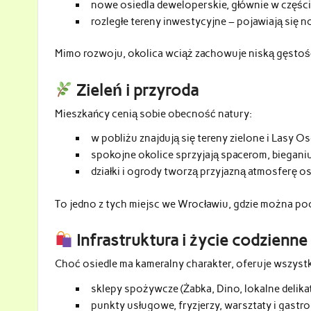
nowe osiedla deweloperskie, głównie w częśc
rozległe tereny inwestycyjne – pojawiają się 
Mimo rozwoju, okolica wciąż zachowuje niską gęstoś
Zieleń i przyroda
Mieszkańcy cenią sobie obecność natury:
w pobliżu znajdują się tereny zielone i Lasy O
spokojne okolice sprzyjają spacerom, biegani
działki i ogrody tworzą przyjazną atmosferę os
To jedno z tych miejsc we Wrocławiu, gdzie można poc
Infrastruktura i życie codzienne
Choć osiedle ma kameralny charakter, oferuje wszyst
sklepy spożywcze (Żabka, Dino, lokalne delika
punkty usługowe, fryzjerzy, warsztaty i gastr