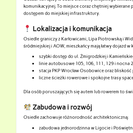
komunikacyjnej. To miejsce coraz chętniej wybierane 
dostępem do miejskiej infrastruktury.
Lokalizacja i komunikacja
Osiedle graniczy z Karłowicami, Lipa Piotrowską i Wi
śródmiejskiej i AOW, mieszkańcy mają łatwy dojazd w 
szybki dostęp do ul. Żmigrodzkiej i Kamieńskie
linie autobusowe 105, 106, 111, 129 i nocna 
stacja PKP Wrocław Osobowice oraz bliskość 
liczne ścieżki rowerowe i spokojne trasy spac
Dla osób poruszających się autem lub rowerem to świe
Zabudowa i rozwój
Osiedle zachowuje różnorodność architektoniczną:
zabudowa jednorodzinna w Ligocie i Poświętn