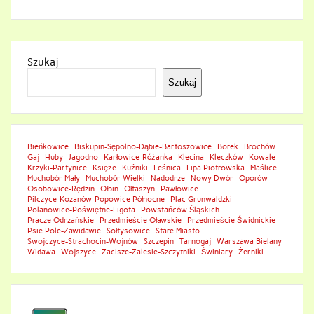
Szukaj
Szukaj
Bieńkowice
Biskupin-Sępolno-Dąbie-Bartoszowice
Borek
Brochów
Gaj
Huby
Jagodno
Karłowice-Różanka
Klecina
Kleczków
Kowale
Krzyki-Partynice
Księże
Kuźniki
Leśnica
Lipa Piotrowska
Maślice
Muchobór Mały
Muchobór Wielki
Nadodrze
Nowy Dwór
Oporów
Osobowice-Rędzin
Ołbin
Ołtaszyn
Pawłowice
Pilczyce-Kozanów-Popowice Północne
Plac Grunwaldzki
Polanowice-Poświętne-Ligota
Powstańców Śląskich
Pracze Odrzańskie
Przedmieście Oławskie
Przedmieście Świdnickie
Psie Pole-Zawidawie
Sołtysowice
Stare Miasto
Swojczyce-Strachocin-Wojnów
Szczepin
Tarnogaj
Warszawa Bielany
Widawa
Wojszyce
Zacisze-Zalesie-Szczytniki
Świniary
Żerniki