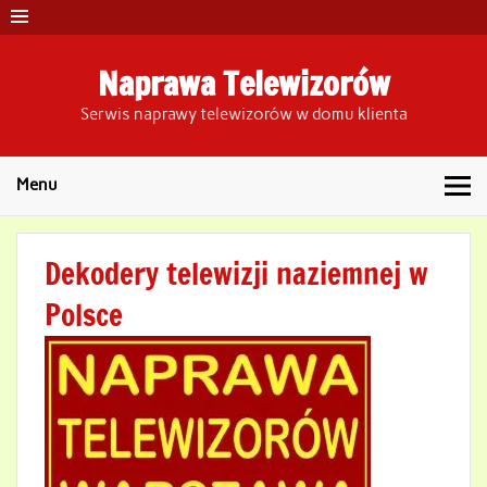
Skip
to
content
Naprawa Telewizorów
Serwis naprawy telewizorów w domu klienta
Menu
Dekodery telewizji naziemnej w
Polsce