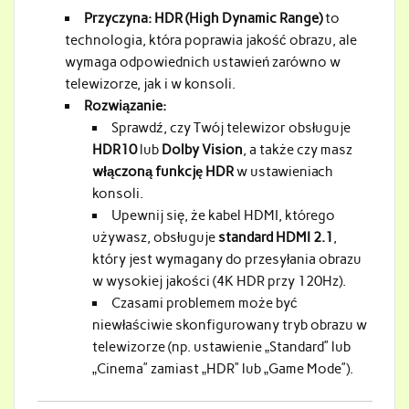
Przyczyna:
HDR (High Dynamic Range)
to
technologia, która poprawia jakość obrazu, ale
wymaga odpowiednich ustawień zarówno w
telewizorze, jak i w konsoli.
Rozwiązanie:
Sprawdź, czy Twój telewizor obsługuje
HDR10
lub
Dolby Vision
, a także czy masz
włączoną funkcję HDR
w ustawieniach
konsoli.
Upewnij się, że kabel HDMI, którego
używasz, obsługuje
standard HDMI 2.1
,
który jest wymagany do przesyłania obrazu
w wysokiej jakości (4K HDR przy 120Hz).
Czasami problemem może być
niewłaściwie skonfigurowany tryb obrazu w
telewizorze (np. ustawienie „Standard” lub
„Cinema” zamiast „HDR” lub „Game Mode”).