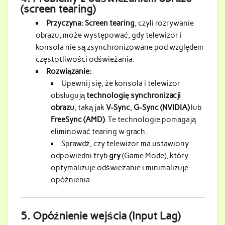
(screen tearing)
Przyczyna:
Screen tearing
, czyli rozrywanie
obrazu, może występować, gdy telewizor i
konsola nie są zsynchronizowane pod względem
częstotliwości odświeżania.
Rozwiązanie:
Upewnij się, że konsola i telewizor
obsługują
technologię synchronizacji
obrazu
, taką jak
V-Sync
,
G-Sync (NVIDIA)
lub
FreeSync (AMD)
. Te technologie pomagają
eliminować tearing w grach.
Sprawdź, czy telewizor ma ustawiony
odpowiedni tryb
gry
(Game Mode), który
optymalizuje odświeżanie i minimalizuje
opóźnienia.
5.
Opóźnienie wejścia (Input Lag)