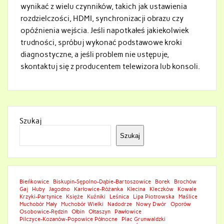
wynikać z wielu czynników, takich jak ustawienia
rozdzielczości, HDMI, synchronizacji obrazu czy
opóźnienia wejścia. Jeśli napotkałeś jakiekolwiek
trudności, spróbuj wykonać podstawowe kroki
diagnostyczne, a jeśli problem nie ustępuje,
skontaktuj się z producentem telewizora lub konsoli.
Szukaj
Szukaj
Bieńkowice
Biskupin-Sępolno-Dąbie-Bartoszowice
Borek
Brochów
Gaj
Huby
Jagodno
Karłowice-Różanka
Klecina
Kleczków
Kowale
Krzyki-Partynice
Księże
Kuźniki
Leśnica
Lipa Piotrowska
Maślice
Muchobór Mały
Muchobór Wielki
Nadodrze
Nowy Dwór
Oporów
Osobowice-Rędzin
Ołbin
Ołtaszyn
Pawłowice
Pilczyce-Kozanów-Popowice Północne
Plac Grunwaldzki