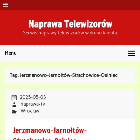
Skip
to
content
Naprawa Telewizorów
Serwis naprawy telewizorów w domu klienta
Menu
Tag:
Jerzmanowo-Jarnołtów-Strachowice-Osiniec
2025-05-03
naprawa-tv
Wrocław
Jerzmanowo-Jarnołtów-