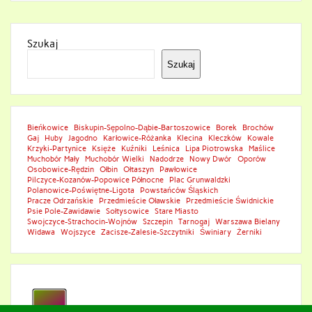
Szukaj
Szukaj
Bieńkowice
Biskupin-Sępolno-Dąbie-Bartoszowice
Borek
Brochów
Gaj
Huby
Jagodno
Karłowice-Różanka
Klecina
Kleczków
Kowale
Krzyki-Partynice
Księże
Kuźniki
Leśnica
Lipa Piotrowska
Maślice
Muchobór Mały
Muchobór Wielki
Nadodrze
Nowy Dwór
Oporów
Osobowice-Rędzin
Ołbin
Ołtaszyn
Pawłowice
Pilczyce-Kozanów-Popowice Północne
Plac Grunwaldzki
Polanowice-Poświętne-Ligota
Powstańców Śląskich
Pracze Odrzańskie
Przedmieście Oławskie
Przedmieście Świdnickie
Psie Pole-Zawidawie
Sołtysowice
Stare Miasto
Swojczyce-Strachocin-Wojnów
Szczepin
Tarnogaj
Warszawa Bielany
Widawa
Wojszyce
Zacisze-Zalesie-Szczytniki
Świniary
Żerniki