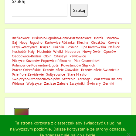
Szukaj
Szukaj
Bieńkowice
Biskupin-Sępolno-Dąbie-Bartoszowice
Borek
Brochów
Gaj
Huby
Jagodno
Karłowice-Różanka
Klecina
Kleczków
Kowale
Krzyki-Partynice
Księże
Kuźniki
Leśnica
Lipa Piotrowska
Maślice
Muchobór Mały
Muchobór Wielki
Nadodrze
Nowy Dwór
Oporów
Osobowice-Rędzin
Ołbin
Ołtaszyn
Pawłowice
Pilczyce-Kozanów-Popowice Północne
Plac Grunwaldzki
Polanowice-Poświętne-Ligota
Powstańców Śląskich
Pracze Odrzańskie
Przedmieście Oławskie
Przedmieście Świdnickie
Psie Pole-Zawidawie
Sołtysowice
Stare Miasto
Swojczyce-Strachocin-Wojnów
Szczepin
Tarnogaj
Warszawa Bielany
Widawa
Wojszyce
Zacisze-Zalesie-Szczytniki
Świniary
Żerniki
Ta strona korzysta z ciasteczek aby świadczyć usługi na
najwyższym poziomie. Dalsze korzystanie ze strony oznacza,
że zgadzasz się na ich użycie.