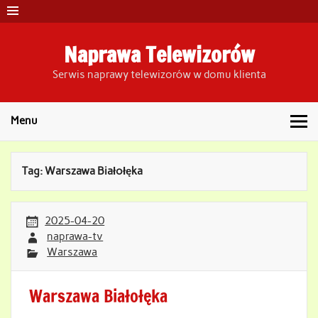
Skip
to
content
Naprawa Telewizorów
Serwis naprawy telewizorów w domu klienta
Menu
Tag:
Warszawa Białołęka
2025-04-20
naprawa-tv
Warszawa
Warszawa Białołęka