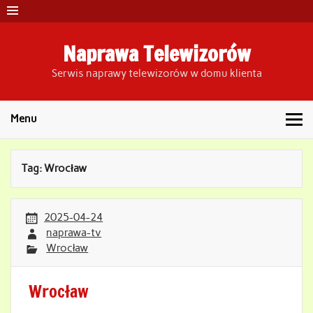
Skip
to
content
Naprawa Telewizorów
Serwis naprawy telewizorów w domu klienta
Menu
Tag:
Wrocław
2025-04-24
naprawa-tv
Wrocław
Wrocław