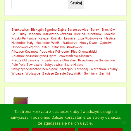
Szukaj
Bieńkowice
Biskupin-Sępolno-Dąbie-Bartoszowice
Borek
Brochów
Gaj
Huby
Jagodno
Karłowice-Różanka
Klecina
Kleczków
Kowale
Krzyki-Partynice
Księże
Kuźniki
Leśnica
Lipa Piotrowska
Maślice
Muchobór Mały
Muchobór Wielki
Nadodrze
Nowy Dwór
Oporów
Osobowice-Rędzin
Ołbin
Ołtaszyn
Pawłowice
Pilczyce-Kozanów-Popowice Północne
Plac Grunwaldzki
Polanowice-Poświętne-Ligota
Powstańców Śląskich
Pracze Odrzańskie
Przedmieście Oławskie
Przedmieście Świdnickie
Psie Pole-Zawidawie
Sołtysowice
Stare Miasto
Swojczyce-Strachocin-Wojnów
Szczepin
Tarnogaj
Warszawa Bielany
Widawa
Wojszyce
Zacisze-Zalesie-Szczytniki
Świniary
Żerniki
Ta strona korzysta z ciasteczek aby świadczyć usługi na
najwyższym poziomie. Dalsze korzystanie ze strony oznacza,
że zgadzasz się na ich użycie.
© 2024 NAPRAWA TELEWIZORÓW: SERWIS NAPRAWY TV