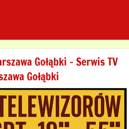
rszawa Gołąbki – Serwis TV
szawa Gołąbki