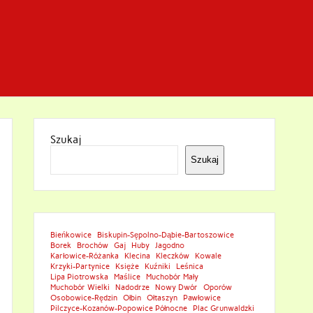
Szukaj
Szukaj
Bieńkowice
Biskupin-Sępolno-Dąbie-Bartoszowice
Borek
Brochów
Gaj
Huby
Jagodno
Karłowice-Różanka
Klecina
Kleczków
Kowale
Krzyki-Partynice
Księże
Kuźniki
Leśnica
Lipa Piotrowska
Maślice
Muchobór Mały
Muchobór Wielki
Nadodrze
Nowy Dwór
Oporów
Osobowice-Rędzin
Ołbin
Ołtaszyn
Pawłowice
Pilczyce-Kozanów-Popowice Północne
Plac Grunwaldzki