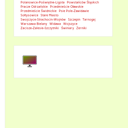
Polanowice-Poświętne-Ligota
Powstańców Śląskich
Pracze Odrzańskie
Przedmieście Oławskie
Przedmieście Świdnickie
Psie Pole-Zawidawie
Sołtysowice
Stare Miasto
Swojczyce-Strachocin-Wojnów
Szczepin
Tarnogaj
Warszawa Bielany
Widawa
Wojszyce
Zacisze-Zalesie-Szczytniki
Świniary
Żerniki