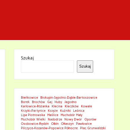
Szukaj
Szukaj
Bieńkowice
Biskupin-Sępolno-Dąbie-Bartoszowice
Borek
Brochów
Gaj
Huby
Jagodno
Karłowice-Różanka
Klecina
Kleczków
Kowale
Krzyki-Partynice
Księże
Kuźniki
Leśnica
Lipa Piotrowska
Maślice
Muchobór Mały
Muchobór Wielki
Nadodrze
Nowy Dwór
Oporów
Osobowice-Rędzin
Ołbin
Ołtaszyn
Pawłowice
Pilczyce-Kozanów-Popowice Północne
Plac Grunwaldzki