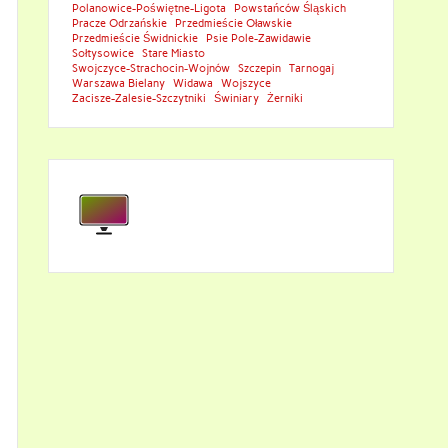
Polanowice-Poświętne-Ligota
Powstańców Śląskich
Pracze Odrzańskie
Przedmieście Oławskie
Przedmieście Świdnickie
Psie Pole-Zawidawie
Sołtysowice
Stare Miasto
Swojczyce-Strachocin-Wojnów
Szczepin
Tarnogaj
Warszawa Bielany
Widawa
Wojszyce
Zacisze-Zalesie-Szczytniki
Świniary
Żerniki