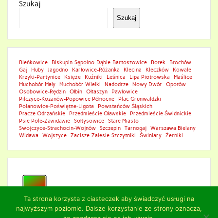
Szukaj
Szukaj
Bieńkowice
Biskupin-Sępolno-Dąbie-Bartoszowice
Borek
Brochów
Gaj
Huby
Jagodno
Karłowice-Różanka
Klecina
Kleczków
Kowale
Krzyki-Partynice
Księże
Kuźniki
Leśnica
Lipa Piotrowska
Maślice
Muchobór Mały
Muchobór Wielki
Nadodrze
Nowy Dwór
Oporów
Osobowice-Rędzin
Ołbin
Ołtaszyn
Pawłowice
Pilczyce-Kozanów-Popowice Północne
Plac Grunwaldzki
Polanowice-Poświętne-Ligota
Powstańców Śląskich
Pracze Odrzańskie
Przedmieście Oławskie
Przedmieście Świdnickie
Psie Pole-Zawidawie
Sołtysowice
Stare Miasto
Swojczyce-Strachocin-Wojnów
Szczepin
Tarnogaj
Warszawa Bielany
Widawa
Wojszyce
Zacisze-Zalesie-Szczytniki
Świniary
Żerniki
Ta strona korzysta z ciasteczek aby świadczyć usługi na
najwyższym poziomie. Dalsze korzystanie ze strony oznacza,