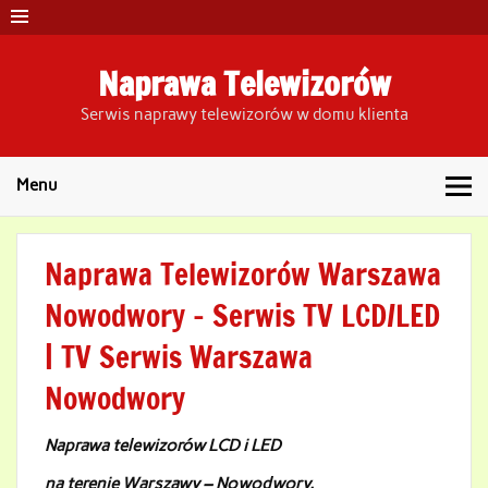
Skip
to
content
Naprawa Telewizorów
Serwis naprawy telewizorów w domu klienta
Menu
Naprawa Telewizorów Warszawa
Nowodwory – Serwis TV LCD/LED
| TV Serwis Warszawa
Nowodwory
Naprawa telewizorów LCD i LED
na terenie Warszawy – Nowodwory
.