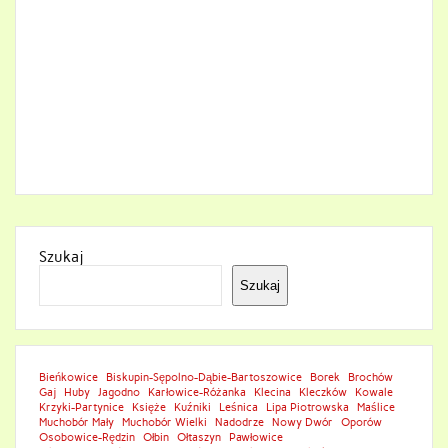
Szukaj
Szukaj
Bieńkowice
Biskupin-Sępolno-Dąbie-Bartoszowice
Borek
Brochów
Gaj
Huby
Jagodno
Karłowice-Różanka
Klecina
Kleczków
Kowale
Krzyki-Partynice
Księże
Kuźniki
Leśnica
Lipa Piotrowska
Maślice
Muchobór Mały
Muchobór Wielki
Nadodrze
Nowy Dwór
Oporów
Osobowice-Rędzin
Ołbin
Ołtaszyn
Pawłowice