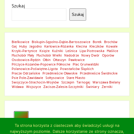
Szukaj
Szukaj
Bieńkowice
Biskupin-Sępolno-Dąbie-Bartoszowice
Borek
Brochów
Gaj
Huby
Jagodno
Karłowice-Różanka
Klecina
Kleczków
Kowale
Krzyki-Partynice
Księże
Kuźniki
Leśnica
Lipa Piotrowska
Maślice
Muchobór Mały
Muchobór Wielki
Nadodrze
Nowy Dwór
Oporów
Osobowice-Rędzin
Ołbin
Ołtaszyn
Pawłowice
Pilczyce-Kozanów-Popowice Północne
Plac Grunwaldzki
Polanowice-Poświętne-Ligota
Powstańców Śląskich
Pracze Odrzańskie
Przedmieście Oławskie
Przedmieście Świdnickie
Psie Pole-Zawidawie
Sołtysowice
Stare Miasto
Swojczyce-Strachocin-Wojnów
Szczepin
Tarnogaj
Warszawa Bielany
Widawa
Wojszyce
Zacisze-Zalesie-Szczytniki
Świniary
Żerniki
Ta strona korzysta z ciasteczek aby świadczyć usługi na
najwyższym poziomie. Dalsze korzystanie ze strony oznacza,