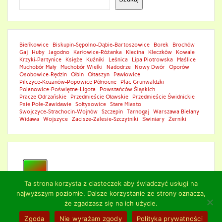
Bieńkowice
Biskupin-Sępolno-Dąbie-Bartoszowice
Borek
Brochów
Gaj
Huby
Jagodno
Karłowice-Różanka
Klecina
Kleczków
Kowale
Krzyki-Partynice
Księże
Kuźniki
Leśnica
Lipa Piotrowska
Maślice
Muchobór Mały
Muchobór Wielki
Nadodrze
Nowy Dwór
Oporów
Osobowice-Rędzin
Ołbin
Ołtaszyn
Pawłowice
Pilczyce-Kozanów-Popowice Północne
Plac Grunwaldzki
Polanowice-Poświętne-Ligota
Powstańców Śląskich
Pracze Odrzańskie
Przedmieście Oławskie
Przedmieście Świdnickie
Psie Pole-Zawidawie
Sołtysowice
Stare Miasto
Swojczyce-Strachocin-Wojnów
Szczepin
Tarnogaj
Warszawa Bielany
Widawa
Wojszyce
Zacisze-Zalesie-Szczytniki
Świniary
Żerniki
Ta strona korzysta z ciasteczek aby świadczyć usługi na
najwyższym poziomie. Dalsze korzystanie ze strony oznacza,
że zgadzasz się na ich użycie.
© 2024 NAPRAWA TELEWIZORÓW: SERWIS NAPRAWY TV
Zgoda
Nie wyrażam zgody
Polityka prywatności
W DOMU KLIENTA.