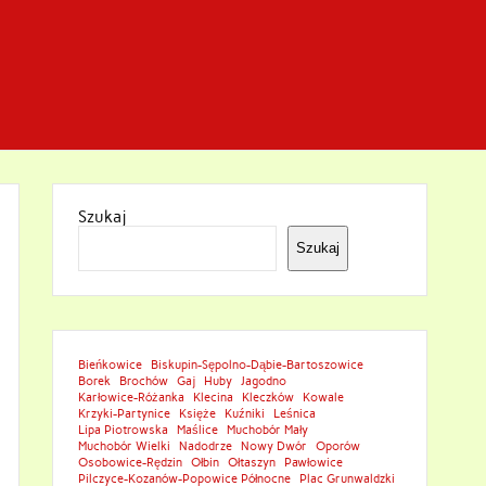
Szukaj
Szukaj
Bieńkowice
Biskupin-Sępolno-Dąbie-Bartoszowice
Borek
Brochów
Gaj
Huby
Jagodno
Karłowice-Różanka
Klecina
Kleczków
Kowale
Krzyki-Partynice
Księże
Kuźniki
Leśnica
Lipa Piotrowska
Maślice
Muchobór Mały
Muchobór Wielki
Nadodrze
Nowy Dwór
Oporów
Osobowice-Rędzin
Ołbin
Ołtaszyn
Pawłowice
Pilczyce-Kozanów-Popowice Północne
Plac Grunwaldzki