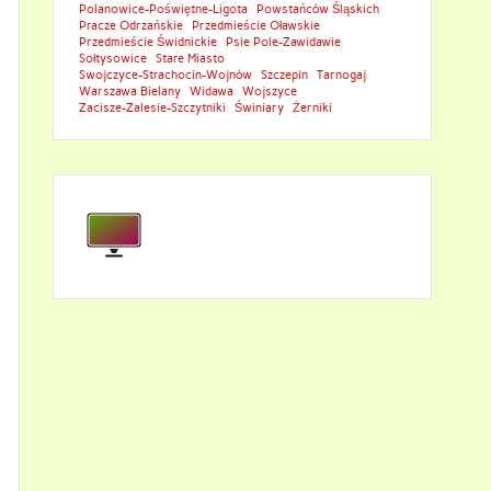
Polanowice-Poświętne-Ligota
Powstańców Śląskich
Pracze Odrzańskie
Przedmieście Oławskie
Przedmieście Świdnickie
Psie Pole-Zawidawie
Sołtysowice
Stare Miasto
Swojczyce-Strachocin-Wojnów
Szczepin
Tarnogaj
Warszawa Bielany
Widawa
Wojszyce
Zacisze-Zalesie-Szczytniki
Świniary
Żerniki