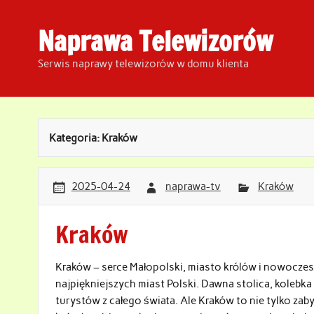
Skip
to
content
Naprawa Telewizorów
Serwis naprawy telewizorów w domu klienta
Kategoria:
Kraków
2025-04-24
naprawa-tv
Kraków
Kraków
Kraków – serce Małopolski, miasto królów i nowoczes
najpiękniejszych miast Polski. Dawna stolica, kolebka p
turystów z całego świata. Ale Kraków to nie tylko zab