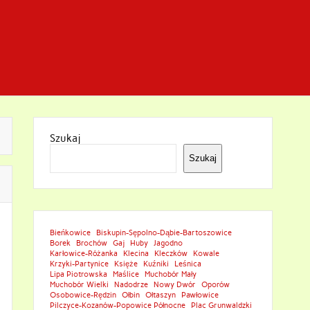
Szukaj
Szukaj
Bieńkowice
Biskupin-Sępolno-Dąbie-Bartoszowice
Borek
Brochów
Gaj
Huby
Jagodno
Karłowice-Różanka
Klecina
Kleczków
Kowale
Krzyki-Partynice
Księże
Kuźniki
Leśnica
Lipa Piotrowska
Maślice
Muchobór Mały
Muchobór Wielki
Nadodrze
Nowy Dwór
Oporów
Osobowice-Rędzin
Ołbin
Ołtaszyn
Pawłowice
Pilczyce-Kozanów-Popowice Północne
Plac Grunwaldzki