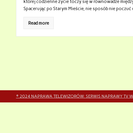
której codzienne życie toczy się w równowadze między
Spacerując po Starym Mieście, nie sposób nie poczuć
Read more
© 2024 NAPRAWA TELEWIZORÓW: SERWIS NAPRAWY TV W