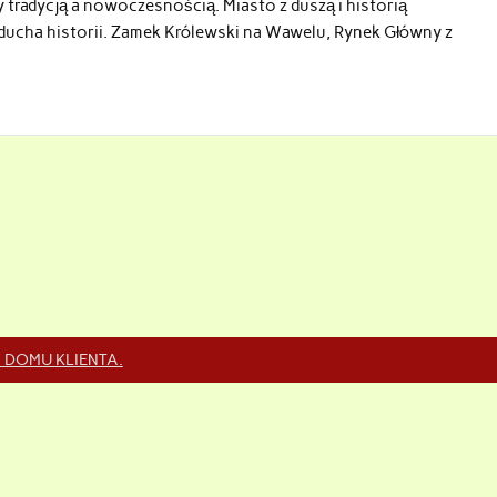
 tradycją a nowoczesnością. Miasto z duszą i historią
 ducha historii. Zamek Królewski na Wawelu, Rynek Główny z
 DOMU KLIENTA.