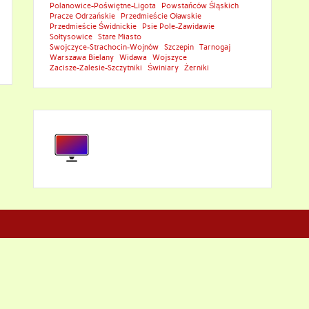
Polanowice-Poświętne-Ligota
Powstańców Śląskich
Pracze Odrzańskie
Przedmieście Oławskie
Przedmieście Świdnickie
Psie Pole-Zawidawie
Sołtysowice
Stare Miasto
Swojczyce-Strachocin-Wojnów
Szczepin
Tarnogaj
Warszawa Bielany
Widawa
Wojszyce
Zacisze-Zalesie-Szczytniki
Świniary
Żerniki