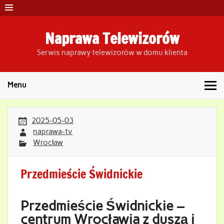
Skip
to
content
Naprawa Telewizorów
Serwis naprawy telewizorów w domu klienta
Menu
2025-05-03
naprawa-tv
Wrocław
Przedmieście Świdnickie
Przedmieście Świdnickie –
centrum Wrocławia z duszą i