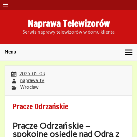
Skip
to
content
Naprawa Telewizorów
Serwis naprawy telewizorów w domu klienta
Menu
2025-05-03
naprawa-tv
Wrocław
Pracze Odrzańskie
Pracze Odrzańskie –
spokojne osiedle nad Odrą z