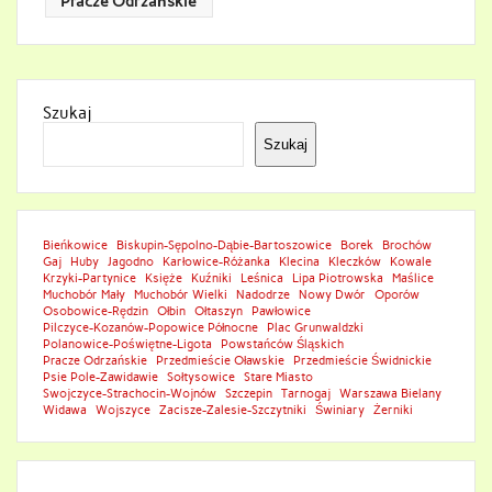
Pracze Odrzańskie
Szukaj
Szukaj
Bieńkowice
Biskupin-Sępolno-Dąbie-Bartoszowice
Borek
Brochów
Gaj
Huby
Jagodno
Karłowice-Różanka
Klecina
Kleczków
Kowale
Krzyki-Partynice
Księże
Kuźniki
Leśnica
Lipa Piotrowska
Maślice
Muchobór Mały
Muchobór Wielki
Nadodrze
Nowy Dwór
Oporów
Osobowice-Rędzin
Ołbin
Ołtaszyn
Pawłowice
Pilczyce-Kozanów-Popowice Północne
Plac Grunwaldzki
Polanowice-Poświętne-Ligota
Powstańców Śląskich
Pracze Odrzańskie
Przedmieście Oławskie
Przedmieście Świdnickie
Psie Pole-Zawidawie
Sołtysowice
Stare Miasto
Swojczyce-Strachocin-Wojnów
Szczepin
Tarnogaj
Warszawa Bielany
Widawa
Wojszyce
Zacisze-Zalesie-Szczytniki
Świniary
Żerniki