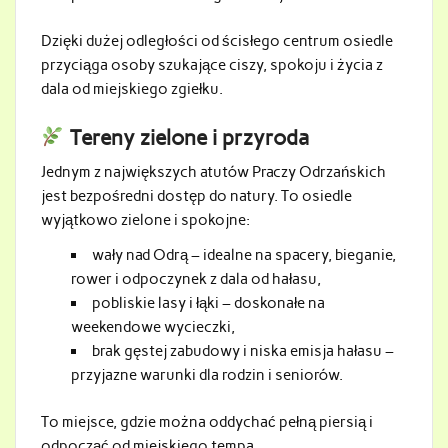
Dzięki dużej odległości od ścisłego centrum osiedle
przyciąga osoby szukające ciszy, spokoju i życia z
dala od miejskiego zgiełku.
Tereny zielone i przyroda
Jednym z największych atutów Praczy Odrzańskich
jest bezpośredni dostęp do natury. To osiedle
wyjątkowo zielone i spokojne:
wały nad Odrą – idealne na spacery, bieganie,
rower i odpoczynek z dala od hałasu,
pobliskie lasy i łąki – doskonałe na
weekendowe wycieczki,
brak gęstej zabudowy i niska emisja hałasu –
przyjazne warunki dla rodzin i seniorów.
To miejsce, gdzie można oddychać pełną piersią i
odpocząć od miejskiego tempa.