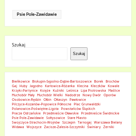
Psie Pole-Zawidawie
Szukaj
Szukaj
Bieńkowice
Biskupin-Sępolno-Dąbie-Bartoszowice
Borek
Brochów
Gaj
Huby
Jagodno
Karłowice-Różanka
Klecina
Kleczków
Kowale
Krzyki-Partynice
Księże
Kuźniki
Leśnica
Lipa Piotrowska
Maślice
Muchobór Mały
Muchobór Wielki
Nadodrze
Nowy Dwór
Oporów
Osobowice-Rędzin
Ołbin
Ołtaszyn
Pawłowice
Pilczyce-Kozanów-Popowice Północne
Plac Grunwaldzki
Polanowice-Poświętne-Ligota
Powstańców Śląskich
Pracze Odrzańskie
Przedmieście Oławskie
Przedmieście Świdnickie
Psie Pole-Zawidawie
Sołtysowice
Stare Miasto
Swojczyce-Strachocin-Wojnów
Szczepin
Tarnogaj
Warszawa Bielany
Widawa
Wojszyce
Zacisze-Zalesie-Szczytniki
Świniary
Żerniki