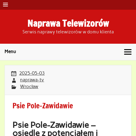
Skip
to
content
Naprawa Telewizorów
Serwis naprawy telewizorów w domu klienta
Menu
2025-05-03
naprawa-tv
Wrocław
Psie Pole-Zawidawie
Psie Pole-Zawidawie –
osiedle z potencjałem i