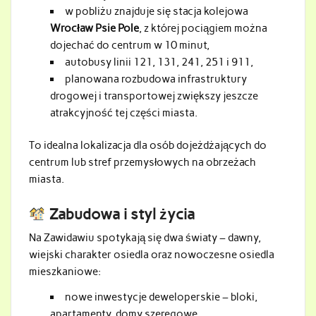
w pobliżu znajduje się stacja kolejowa
Wrocław Psie Pole
, z której pociągiem można
dojechać do centrum w 10 minut,
autobusy linii 121, 131, 241, 251 i 911,
planowana rozbudowa infrastruktury
drogowej i transportowej zwiększy jeszcze
atrakcyjność tej części miasta.
To idealna lokalizacja dla osób dojeżdżających do
centrum lub stref przemysłowych na obrzeżach
miasta.
Zabudowa i styl życia
Na Zawidawiu spotykają się dwa światy – dawny,
wiejski charakter osiedla oraz nowoczesne osiedla
mieszkaniowe:
nowe inwestycje deweloperskie – bloki,
apartamenty, domy szeregowe,